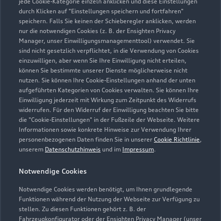
jede Cookie-Kategorie einzeln anklicken und diese Einstellungen
Zu den Rädern
durch Klicken auf "Einstellungen speichern und fortfahren"
speichern. Falls Sie keinen der Schieberegler anklicken, werden
nur die notwendigen Cookies (z. B. der Ensighten Privacy
Manager, unser Einwilligungsmanagementtool) verwendet. Sie
sind nicht gesetzlich verpflichtet, in die Verwendung von Cookies
einzuwilligen, aber wenn Sie Ihre Einwilligung nicht erteilen,
können Sie bestimmte unserer Dienste möglicherweise nicht
nutzen. Sie können Ihre Cookie-Einstellungen anhand der unten
aufgeführten Kategorien von Cookies verwalten. Sie können Ihre
Einwilligung jederzeit mit Wirkung zum Zeitpunkt des Widerrufs
widerrufen. Für den Widerruf der Einwilligung beachten Sie bitte
die "Cookie-Einstellungen" in der Fußzeile der Webseite. Weitere
Informationen sowie konkrete Hinweise zur Verwendung Ihrer
personenbezogenen Daten finden Sie in unserer
Cookie Richtlinie
,
unserem
Datenschutzhinweis
und im
Impressum
.
Zur Reparatur
Notwendige Cookies
Notwendige Cookies werden benötigt, um Ihnen grundlegende
Zurück nach oben
Funktionen während der Nutzung der Webseite zur Verfügung zu
stellen. Zu diesen Funktionen gehört z. B. der
Fahrzeugkonfigurator oder der Ensighten Privacy Manager (unser