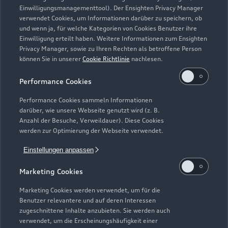
Modelle
Einwilligungsmanagementtool). Der Ensighten Privacy Manager
verwendet Cookies, um Informationen darüber zu speichern, ob
und wenn ja, für welche Kategorien von Cookies Benutzer ihre
Kaufen & leasen
Alle Modelle
Einwilligung erteilt haben. Weitere Informationen zum Ensighten
Privacy Manager, sowie zu Ihren Rechten als betroffene Person
Modelle vergleichen
können Sie in unserer
Cookie Richtlinie
nachlesen.
Service & Zubehör
Neuwagensuche
Elektromodelle
Performance Cookies
Gebrauchtwagensuche
Support
Saisonale Angebote
Plug-in-Hybride
Performance Cookies sammeln Informationen
Gebrauchtwagen
darüber, wie unsere Webseite genutzt wird (z. B.
Audi Services
Über Audi
Anzahl der Besuche, Verweildauer). Diese Cookies
Kundenservice
Finanzierung
werden zur Optimierung der Webseite verwendet.
Garantie
Händlersuche
Aktionen & Angebote
Einstellungen anpassen
Unternehmen
Audi digital services
Audi Code
Geschäftskunden
Marketing Cookies
Karriere
myAudi
Häufige Fragen (FAQ)
Marketing Cookies werden verwendet, um für die
Investor Relations
Benutzer relevantere und auf deren Interessen
© 2026 AUDI AG. Alle Rechte vorbehalten
Audi Online Beratung
zugeschnittene Inhalte anzubieten. Sie werden auch
Presse & Media Center
verwendet, um die Erscheinungshäufigkeit einer
Impressum
Rechtliches
Hinweisgebersystem
Online-Terminvereinbarung